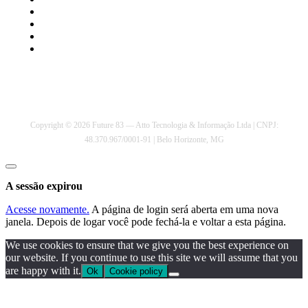
Política de Privacidade
Política de Cookies
Termos de Serviço
Portugal
Copyright © 2026 Future 83 — Atto Tecnologia & Informação Ltda | CNPJ:
48.370.967/0001-91 | Belo Horizonte, MG
Fechar
janela
A sessão expirou
Acesse novamente.
A página de login será aberta em uma nova
janela. Depois de logar você pode fechá-la e voltar a esta página.
We use cookies to ensure that we give you the best experience on
our website. If you continue to use this site we will assume that you
are happy with it.
Ok
Cookie policy