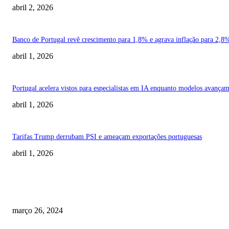
abril 2, 2026
Banco de Portugal revê crescimento para 1,8% e agrava inflação para 2,8
abril 1, 2026
Portugal acelera vistos para especialistas em IA enquanto modelos avança
abril 1, 2026
Tarifas Trump derrubam PSI e ameaçam exportações portuguesas
abril 1, 2026
SUGESTÃO DO EDITOR
O Teu Guia para o Cartão Millennium bcp Pré-Pago
março 26, 2024