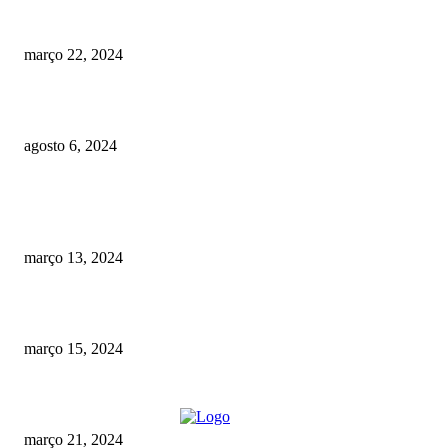
Cartão de Crédito Caixa Classic: Aliado para Tuas Finanças
março 22, 2024
Revolução da Biotecnologia: Inovações e Dilemas Éticos
agosto 6, 2024
POPULAR
Adesão ao Cartão EuroBic Soft: Passo a Passo
março 13, 2024
Adira ao Cartão BPI Cash: A Chave para Uma Gestão Financeira
março 15, 2024
Adira Facilmente ao Cartão Gold Novobanco
março 21, 2024