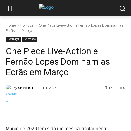
Home
Portugal
One Piece Live-Action e Fernão Lopes Dominam as
Ecrãs em Março
Portugal
Televisão
One Piece Live-Action e
Fernão Lopes Dominam as
Ecrãs em Março
By
Cheble. T
abril 1, 2026
177
0
Março de 2026 tem sido um mês particularmente